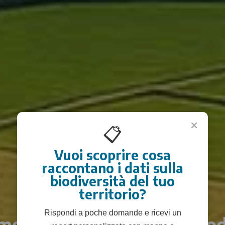
×
📋
Vuoi scoprire cosa
raccontano i dati sulla
biodiversità del tuo
territorio?
Rispondi a poche domande e ricevi un
monitora e proteggi la biod