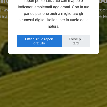
report personalizzato con mappe e
indicatori ambientali aggiornati. Con la tua
asformi le informazioni in azioni concrete.
Scopri
partecipazione aiuti a migliorare gli
ie a mappe intelligenti che ti aiutano a prendere le
strumenti digitali italiani per la tutela della
natura.
Richiedi una demo
Ottieni il tuo report
Forse più
gratuito
tardi