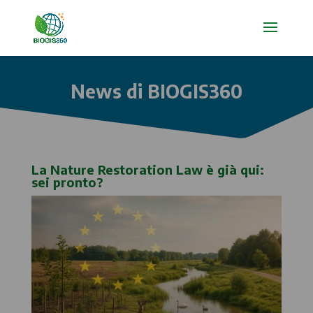
News di BIOGIS360
La Nature Restoration Law è già qui:
sei pronto?