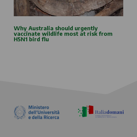
Why Australia should urgently
vaccinate wildlife most at risk from
H5N1 bird flu