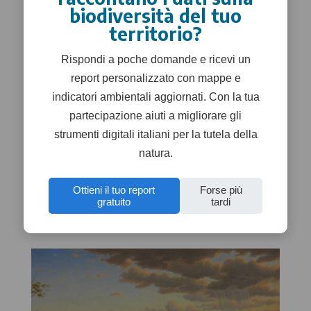
biodiversità del tuo
territorio?
Rispondi a poche domande e ricevi un
report personalizzato con mappe e
indicatori ambientali aggiornati. Con la tua
partecipazione aiuti a migliorare gli
strumenti digitali italiani per la tutela della
natura.
Marine Strategy, contributi e
prospettive per la Sottoregione Mar
Ionio-Mediterraneo Centrale
Ottieni il tuo report
Forse più
gratuito
tardi