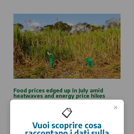
Food prices edged up in July amid
heatwaves and energy price hikes
×
📋
Vuoi scoprire cosa
raccontano i dati sulla